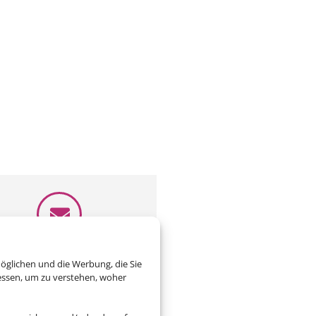
eiben Sie uns eine Email
öglichen und die Werbung, die Sie
essen, um zu verstehen, woher
isebuero-Butzer@t-online.de