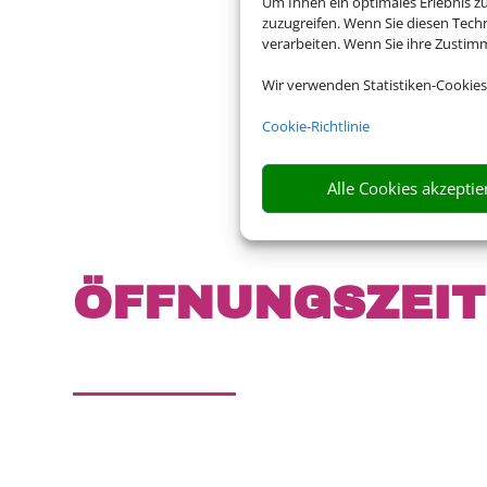
Um Ihnen ein optimales Erlebnis z
zuzugreifen. Wenn Sie diesen Tech
verarbeiten. Wenn Sie ihre Zusti
Wir verwenden Statistiken-Cookies
Cookie-Richtlinie
Alle Cookies akzeptie
ÖFFNUNGS­ZEI