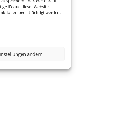
 zu speichern und/oder darauf
ige IDs auf dieser Website
nktionen beeinträchtigt werden.
instellungen ändern