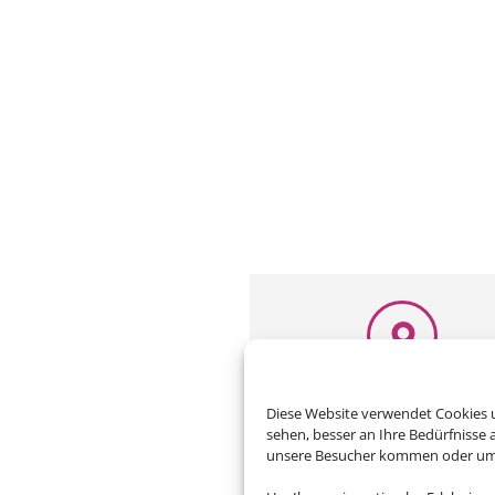
Adresse
Diese Website verwendet Cookies u
sehen, besser an Ihre Bedürfnisse
Reisebüro Butzer
unsere Besucher kommen oder um u
Anton-Ulrich-Straße 10
D-98617 Meiningen