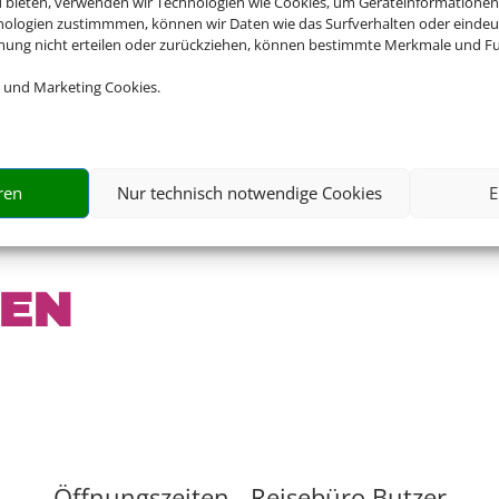
u bieten, verwenden wir Technologien wie Cookies, um Geräteinformationen
nologien zustimmmen, können wir Daten wie das Surfverhalten oder eindeut
mmung nicht erteilen oder zurückziehen, können bestimmte Merkmale und Fu
 und Marketing Cookies.
ren
Nur technisch notwendige Cookies
E
TEN
Öffnungszeiten - Reisebüro Butzer