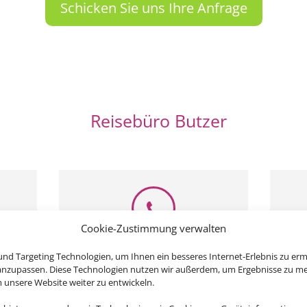
Schicken Sie uns Ihre Anfrage
Reisebüro Butzer
Cookie-Zustimmung verwalten
Rufen Sie uns an
Schr
nd Targeting Technologien, um Ihnen ein besseres Internet-Erlebnis zu erm
 anzupassen. Diese Technologien nutzen wir außerdem, um Ergebnisse zu m
03693 42054
Re
nsere Website weiter zu entwickeln.