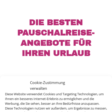
DIE BESTEN
PAUSCHALREISE-
ANGEBOTE FÜR
IHREN URLAUB
Egal wohin die Reise gehen soll – wir haben
Cookie-Zustimmung
für jedes Ziel den perfekten Flug für Sie!
verwalten
Profitieren Sie jetzt von unserem Charterflug-
Diese Website verwendet Cookies und Targeting Technologien, um
Preisvergleich.
Ihnen ein besseres Internet-Erlebnis zu ermöglichen und die
Werbung, die Sie sehen, besser an Ihre Bedürfnisse anzupassen.
Diese Technologien nutzen wir außerdem, um Ergebnisse zu messen,