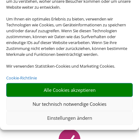
um zu verstehen, woher unsere Besucher kommen oder um unsere
Website weiter zu entwickeln.

Um Ihnen ein optimales Erlebnis zu bieten, verwenden wir
Technologien wie Cookies, um Geräteinformationen zu speichern
und/oder darauf zuzugreifen. Wenn Sie diesen Technologien
zustimmmen, können wir Daten wie das Surfverhalten oder
OPTIMALE KOMBINATION
eindeutige IDs auf dieser Website verarbeiten. Wenn Sie ihre
Zustimmung nicht erteilen oder zurückziehen, können bestimmte
Flexibel und bedarfsgerecht für den Kunden
Merkmale und Funktionen beeinträchtigt werden.
Wir verwenden Statistiken-Cookies und Marketing Cookies.

Cookie-Richtlinie
Alle Cookies akzeptieren
NO FRILLS
Nur technisch notwendige Cookies
Keine unnötigen zusätzlichen Angebote und
Dienstleistungen
Einstellungen ändern